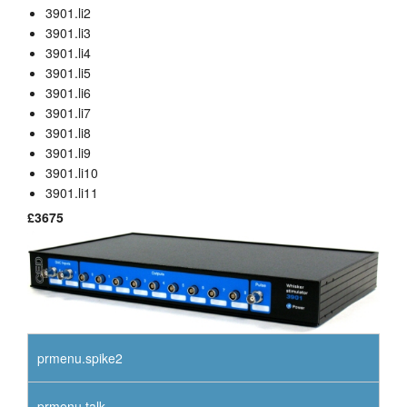
3901.li2
layout.tutorials
3901.li3
3901.li4
layout.support
3901.li5
3901.li6
layout.distrib
3901.li7
3901.li8
3901.li9
3901.li10
3901.li11
£3675
prmenu.spike2
prmenu.talk