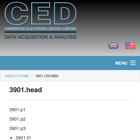
MENU
LAYOUT.HOME
3901.CRUMB2
layout.home
3901.head
layout.news
layout.products
3901.p1
3901.p2
layout.prices
3901.p3
layout.downloads
3901.li1