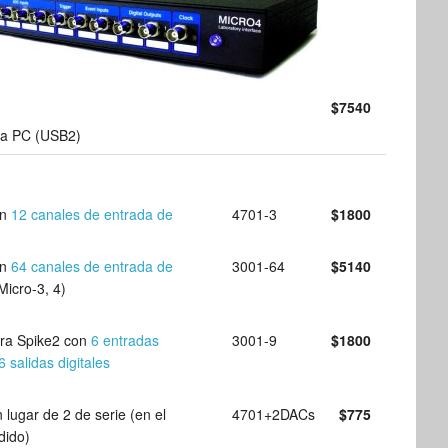
$7540
ra PC (USB2)
on
12 canales de entrada de
4701-3
$1800
on
64 canales de entrada de
3001-64
$5140
Micro-3, 4)
ara Spike2 con
6 entradas
3001-9
$1800
6 salidas digitales
 lugar de 2 de serie (en el
4701+2DACs
$775
dido)