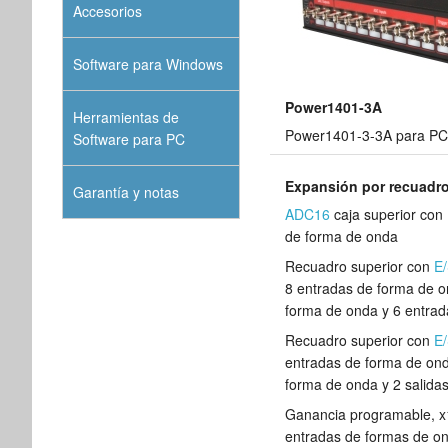
Accesorios
Software para Windows
Power1401-3A
Herramientas de
Power1401-3-3A para PC
Software para PC
Expansión por recuadro
Garantía y notas
ADC16
caja superior con
de forma de onda
Recuadro superior con
E/
8 entradas de forma de on
forma de onda y 6 entrada
Recuadro superior con
E/
entradas de forma de ond
forma de onda y 2 salidas
Ganancia programable, x1
entradas de formas de on