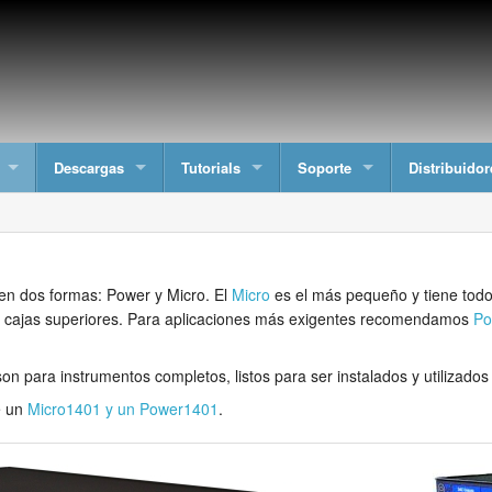
Descargas
Tutorials
Soporte
Distribuidor
en dos formas: Power y Micro. El
Micro
es el más pequeño y tiene todos
 cajas superiores. Para aplicaciones más exigentes recomendamos
Po
son para instrumentos completos, listos para ser instalados y utilizado
e un
Micro1401 y un Power1401
.