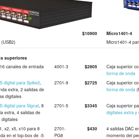
$10900
Micro1401-4
 (USB2)
Micro1401-4 pa
s superiores
 16 canales de entrada
4001-3
Caja superior c
$2805
forma de onda
S digital para Spike2
,
2701-9
Caja superior c
$2725
da extra, 2 salidas de
forma de onda
(
s digitales
S digital para Signal
, 8
2701-5
Caja superior p
$3345
a extra, 4 salidas de
digitales extra y 
 digitales
, x2, x5, x10 para 8
2701-
4 salidas DAC en
$430
da en el top-box de -5
PG8
momento del pe