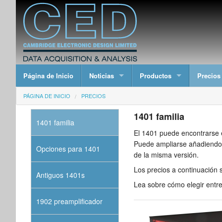
Página de Inicio
Noticias
Productos
Precios
PÁGINA DE INICIO
PRECIOS
1401 familia
1401 familia
El 1401 puede encontrarse 
Puede ampliarse añadiendo
Opciones para 1401
de la misma versión.
Los precios a continuación 
Antiguos 1401s
Lea sobre cómo elegir entr
1902 preamplificador