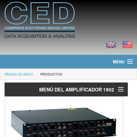
MENU
PÁGINA DE INICIO
PRODUCTOS
Página de Inicio
MENÚ DEL AMPLIFICADOR 1902
Noticias
Productos
Introductión
Características
Precios
Opciones especializadas del 1902
Descargas