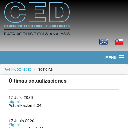
MENU
PÁGINA DE INICIO
NOTICIAS
Página de Inicio
Últimas actualizaciones
Noticias
Productos
17 Julio 2026
Signal
Actualización 8.04
Precios
17 Junio 2026
Descargas
Signal