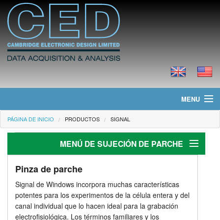
MENU
PÁGINA DE INICIO
PRODUCTOS
SIGNAL
Página de Inicio
MENÚ DE SUJECIÓN DE PARCHE
Noticias
Productos
Pinza de parche
Pinza de parche
Signal de Windows incorpora muchas características
Generación de estímulo
Precios
potentes para los experimentos de la célula entera y del
canal individual que lo hacen ideal para la grabación
Análisis
Descargas
electrofisiológica. Los términos familiares y los