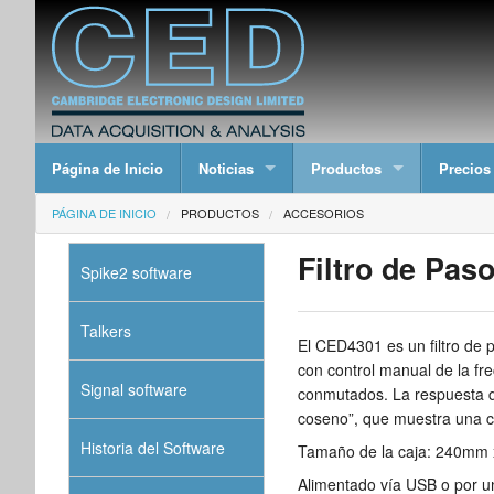
Página de Inicio
Noticias
Productos
Precios
PÁGINA DE INICIO
PRODUCTOS
ACCESORIOS
Filtro de Pas
Spike2 software
Talkers
El CED4301 es un filtro de 
con control manual de la f
Signal software
conmutados. La respuesta de
coseno”, que muestra una car
Historia del Software
Tamaño de la caja: 240mm
Alimentado vía USB o por un