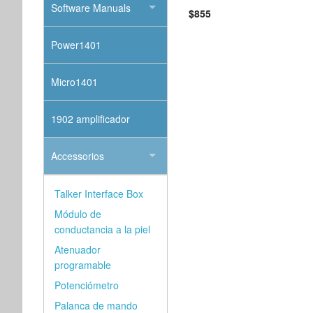
Software Manuals
$855
Power1401
Micro1401
1902 amplificador
Accessorios
Talker Interface Box
Módulo de
conductancia a la piel
Atenuador
programable
Potenciómetro
Palanca de mando