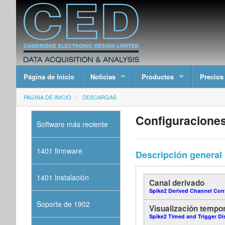
Página de Inicio
Noticias
Productos
Precios
PÁGINA DE INICIO
DESCARGAS
Configuraciones
Software más reciente
1401 firmware
Descripción general
1401 Instalación
Canal derivado
Spike2 Derived Channel Con
Soporte de 1902
Visualización tempo
Spike2 Timed and Trigger Di