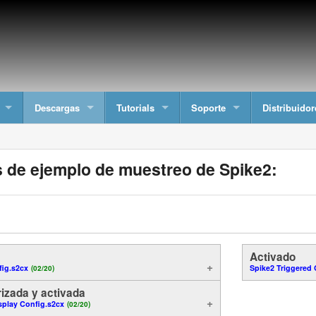
Descargas
Tutorials
Soporte
Distribuidor
 de ejemplo de muestreo de Spike2:
Activado
fig.s2cx
Spike2 Triggered 
(02/20)
rizada y activada
splay Config.s2cx
(02/20)