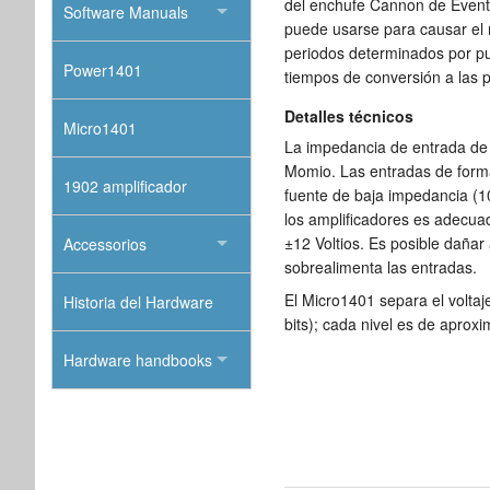
del enchufe Cannon de Evento
Software Manuals
puede usarse para causar el
periodos determinados por pul
Power1401
tiempos de conversión a las 
Detalles técnicos
Micro1401
La impedancia de entrada de 
Momio. Las entradas de form
1902 amplificador
fuente de baja impedancia (1
los amplificadores es adecu
±12 Voltios. Es posible dañar 
Accessorios
sobrealimenta las entradas.
El Micro1401 separa el voltaj
Historia del Hardware
bits); cada nivel es de apro
Hardware handbooks