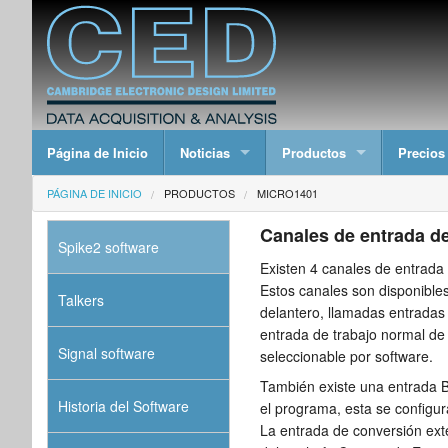
Página de Inicio
Noticias
Productos
Precios
PÁGINA DE INICIO
PRODUCTOS
MICRO1401
Canales de entrada d
Spike2 software
Existen 4 canales de entrada
Estos canales son disponible
Talkers
delantero, llamadas entradas
entrada de trabajo normal de 
Signal software
seleccionable por software.
También existe una entrada B
Historia del Software
el programa, esta se configu
La entrada de conversión exte