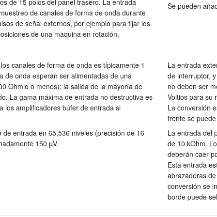
s de 15 polos del panel trasero. La entrada
Se pueden añad
 muestreo de canales de forma de onda durante
sos de señal externos, por ejemplo para fijar los
posiciones de una maquina en rotación.
los canales de forma de onda es típicamente 1
La entrada exte
a de onda esperan ser alimentadas de una
de interruptor, 
00 Ohmio o menos); la salida de la mayoría de
no deben ser m
ado. La gama máxima de entrada no destructiva es
Voltios para su
a los amplificadores búfer de entrada si
La conversión es
frente se puede 
e de entrada en 65,536 niveles (precisión de 16
La entrada del 
ximadamente 150 µV.
de 10 kOhm. Los
deberán caer po
Esta entrada es
abrazaderas de 
conversión se in
borde puede sel