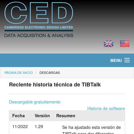
MENU
PÁGINA DE INICIO
DESCARGAS
Página de Inicio
Reciente historia técnica de TIBTalk
Noticias
Productos
Descargable gratuitamente
Historia de software
Precios
Fecha
Versión
Resumen
11/2022
1.29
Se ha ajustado esta versión de
Descargas
TIBTalk para dar diferentes