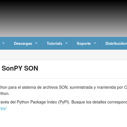
Descargas
Tutorials
Soporte
Distribuidor
az SonPY SON
hon para el sistema de archivos SON, suministrada y mantenida por CED
ython.
ravés del Python Package Index (PyPI). Busque los detalles correspond
onpy/