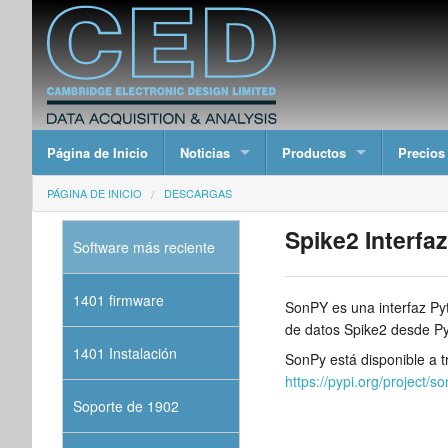
Página de Inicio
Noticias
Productos
Precios
PÁGINA DE INICIO
DESCARGAS
Spike2 Interf
Software más reciente
1401 firmware
SonPY es una interfaz Pyt
de datos Spike2 desde P
1401 Instalación
SonPy está disponible a t
https://pypi.org/project/s
Soporte de 1902