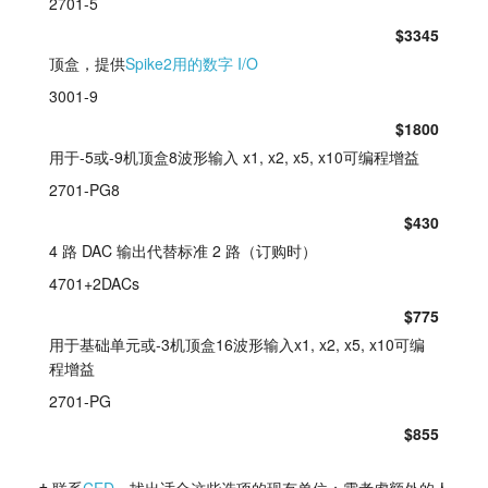
2701-5
$3345
顶盒，提供
Spike2用的数字 I/O
3001-9
$1800
用于-5或-9机顶盒8波形输入 x1, x2, x5, x10可编程增益
2701-PG8
$430
4 路 DAC 输出代替标准 2 路（订购时）
4701+2DACs
$775
用于基础单元或-3机顶盒16波形输入x1, x2, x5, x10可编
程增益
2701-PG
$855
† 联系
CED
，找出适合这些选项的现有单位；需考虑额外的人