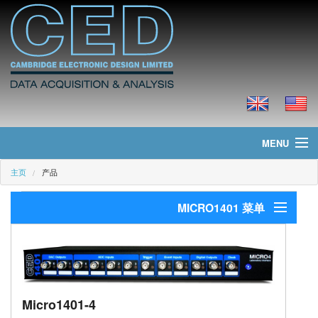
MENU
主页
产品
主页
MICRO1401 菜单
新聞
产品
简介
应用软件
价格
Micro1401-4
技术指标
下载