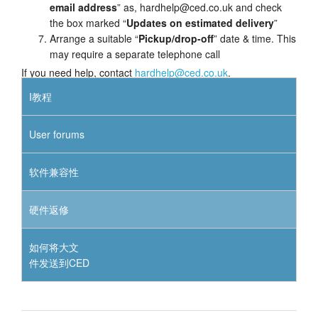
email address
” as, hardhelp@ced.co.uk and check
the box marked “
Updates on estimated delivery
”
Arrange a suitable “
Pickup/drop-off
” date & time. This
may require a separate telephone call
If you need help, contact
hardhelp@ced.co.uk
.
I教程
User forums
软件兼容性
硬件返修
如何将大文
件发送到CED