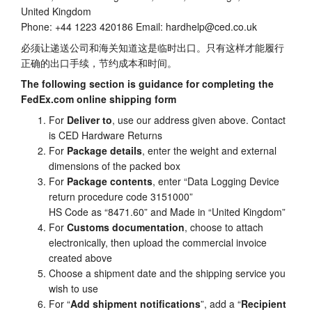
United Kingdom
Phone: +44 1223 420186 Email: hardhelp@ced.co.uk
必须让递送公司和海关知道这是临时出口。只有这样才能履行
正确的出口手续，节约成本和时间。
The following section is guidance for completing the
FedEx.com online shipping form
For
Deliver to
, use our address given above. Contact
is CED Hardware Returns
For
Package details
, enter the weight and external
dimensions of the packed box
For
Package contents
, enter “Data Logging Device
return procedure code 3151000”
HS Code as “8471.60” and Made in “United Kingdom”
For
Customs documentation
, choose to attach
electronically, then upload the commercial invoice
created above
Choose a shipment date and the shipping service you
wish to use
For “
Add shipment notifications
”, add a “
Recipient