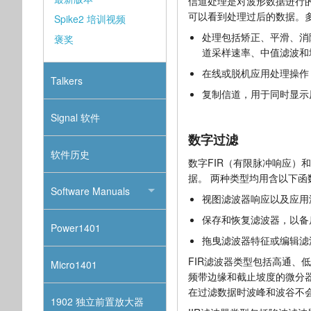
信道处理是对波形数据进行
可以看到处理过后的数据。
Spike2 培训视频
处理包括矫正、平滑、消
褒奖
道采样速率、中值滤波和
在线或脱机应用处理操作
Talkers
复制信道，用于同时显示
Signal 软件
数字过滤
软件历史
数字FIR（有限脉冲响应）
据。 两种类型均用含以下函
Software Manuals
视图滤波器响应以及应用
保存和恢复滤波器，以备
Power1401
拖曳滤波器特征或编辑滤
FIR滤波器类型包括高通、
Micro1401
频带边缘和截止坡度的微分器
在过滤数据时波峰和波谷不
1902 独立前置放大器