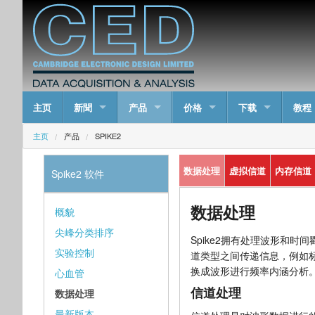
主页
新聞
产品
价格
下载
教程
主页
产品
SPIKE2
数据处理
虚拟信道
内存信道
Spike2 软件
数据处理
概貌
尖峰分类排序
Spike2拥有处理波形和
实验控制
道类型之间传递信息，例如
换成波形进行频率内涵分析
心血管
信道处理
数据处理
最新版本