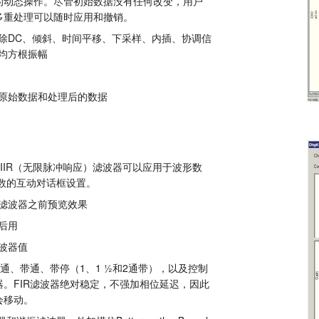
的动态操作。尽管初始数据没有任何改变，用户
多重处理可以随时应用和撤销。
除DC、倾斜、时间平移、下采样、内插、协调信
均方根振幅
原始数据和处理后的数据
和IIR（无限脉冲响应）滤波器可以应用于波形数
数的互动对话框设置。
滤波器之前预览效果
后用
波器值
低通、带通、带停（1、1 ½和2通带），以及控制
。FIR滤波器绝对稳定，不强加相位延迟，因此
会移动。