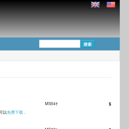
MS54†
$
 可以
免费下载
.