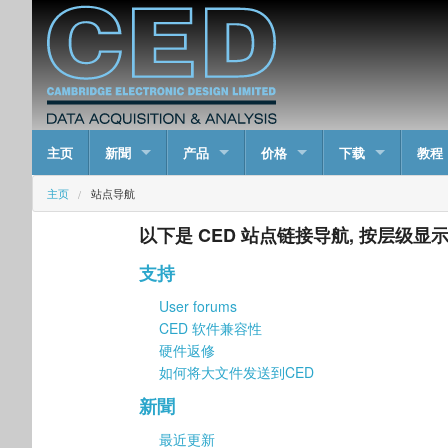
主页
新聞
产品
价格
下载
教程
主页
站点导航
以下是 CED 站点链接导航, 按层级
支持
User forums
CED 软件兼容性
硬件返修
如何将大文件发送到CED
新聞
最近更新