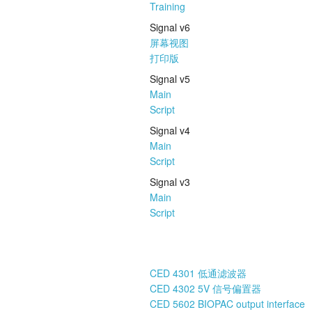
Training
Signal v6
屏幕视图
打印版
Signal v5
Main
Script
Signal v4
Main
Script
Signal v3
Main
Script
CED 4301 低通滤波器
CED 4302 5V 信号偏置器
CED 5602 BIOPAC output interface