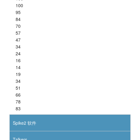
100
95
84
70
57
47
34
24
16
14
19
34
51
66
78
83
Spike2 软件
Talkers