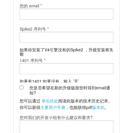
您的 email *
教程
支持
Spike2 序列号 *
经销商
如果你安装了V4引擎没有的Spike2 ，升级安装将失
败
1401 序列号 *
如果有1401;如果没有，输入 ’无’
您是否希望在新的升级版面世时得到email通
知?
您可以通过
单击此处
阅读此版本的技术历史记录。
你可以获得
主要用户手册
，也能获得pdf
版本的
。
您对我们的开发小组有什么建议和要求?