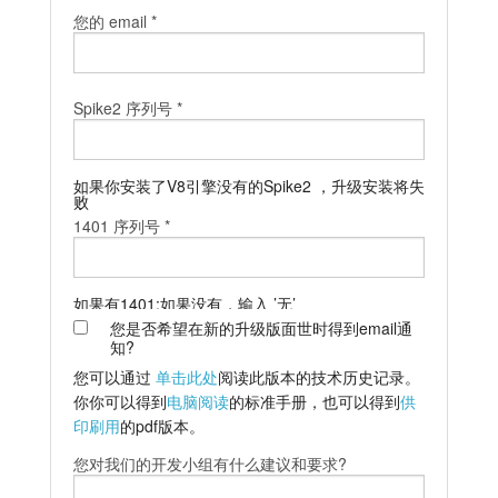
您的 email *
教程
支持
Spike2 序列号 *
经销商
如果你安装了V8引擎没有的Spike2 ，升级安装将失
败
1401 序列号 *
如果有1401;如果没有，输入 ’无’
您是否希望在新的升级版面世时得到email通
知?
您可以通过
单击此处
阅读此版本的技术历史记录。
你你可以得到
电脑阅读
的标准手册，也可以得到
供
印刷用
的pdf版本。
您对我们的开发小组有什么建议和要求?