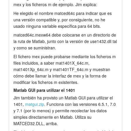
mex y los ficheros m de ejemplo. Jim explica:
He elegido el nombre matced64c para indicar que es
una versión compatible y, por consiguiente, no he
usado ninguna variable específica para 64 bits.
matced64c.mexw64 debe colocarse en un directorio de
la ruta de Matlab, junto con la versión de use1432.dll tal
y como se suministran.
El fichero mex puede probarse mediante los ficheros m
files incluidos, a saber mat1401X_64c.m,
mat1401Xp_64c.m y mat1401TF_64c.m y muestran
cómo debe llamar la interfaz de mex y la forma de
modificar los ficheros m existentes.
Matlab GUI para utilizar el 1401
Jim también ha provisto un Matlab GUI para utilizar el
1401,
matgui.zip
. Funciona con las versiones 6.5.1, 7.0
y 7.1 (por lo menos) y permite recolectar los datos
simples directamente en Matlab. Utiliza su
MATCED32.DLL, arriba.