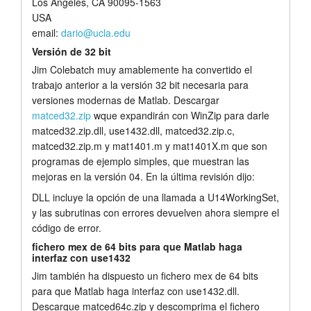
Los Angeles, CA 90095-1563
USA
email:
dario@ucla.edu
Versión de 32 bit
Jim Colebatch muy amablemente ha convertido el
trabajo anterior a la versión 32 bit necesaria para
versiones modernas de Matlab. Descargar
matced32.zip
wque expandirán con WinZip para darle
matced32.zip.dll, use1432.dll, matced32.zip.c,
matced32.zip.m y mat1401.m y mat1401X.m que son
programas de ejemplo simples, que muestran las
mejoras en la versión 04. En la última revisión dijo:
DLL incluye la opción de una llamada a U14WorkingSet,
y las subrutinas con errores devuelven ahora siempre el
código de error.
fichero mex de 64 bits para que Matlab haga
interfaz con use1432
Jim también ha dispuesto un fichero mex de 64 bits
para que Matlab haga interfaz con use1432.dll.
Descargue matced64c.zip y descomprima el fichero