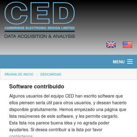
MENU
PÁGINA DE INICIO
DESCARGAS
Página de Inicio
Software contribuido
Noticias
Algunos usuarios del equipo CED han escrito software que
ellos piensen seria útil para otros usuarios, y desean hacerlo
Productos
disponible gratuitamente. Hemos empezado una página que
lista resúmenes de este software, y les permite cargarlo.
Precios
Esta lista nos parece buena idea y no agrada poder
ayudarles. Si desea contribuir a la lista por favor
Descargas
contáctenos
.