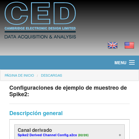
MENU
PÁGINA DE INICIO
DESCARGAS
Página de Inicio
Configuraciones de ejemplo de muestreo de
Noticias
Spike2:
Productos
Descripción general
Precios
Canal derivado
Descargas
Spike2 Derived Channel Config.s2cx
(02/20)