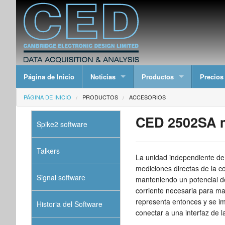
Página de Inicio
Noticias
Productos
Precios
PÁGINA DE INICIO
PRODUCTOS
ACCESORIOS
CED 2502SA m
Spike2 software
Talkers
La unidad independiente de
mediciones directas de la c
Signal software
manteniendo un potencial d
corriente necesaria para man
representa entonces y se i
Historia del Software
conectar a una interfaz de 