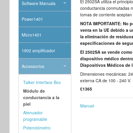
El 2502SA utiliza el princip
Software Manuals
conductancia conmutadas m
tomas de corriente aceptan
Power1401
NOTA IMPORTANTE: No pod
venta en la UE debido a u
Micro1401
la eliminación de residu
especificaciones de segu
1902 amplificador
El 2502SA se vende como 
dispositivo médico dentro 
Dispositivos Médicos de l
Accessorios
Dimensiones mecánicas: 24
externa CA de 100 - 240 V.
Talker Interface Box
£1365
Módulo de
conductancia a la
piel
Manuel
Atenuador
programable
Potenciómetro