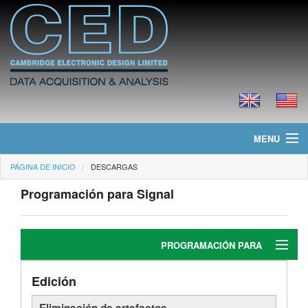
MENU
PÁGINA DE INICIO
DESCARGAS
Página de Inicio
Programación para Signal
Noticias
Productos
PROGRAMACIÓN PARA
Precios
SIGNA
Edición
Edición
Descargas
Eliminación de artefactos