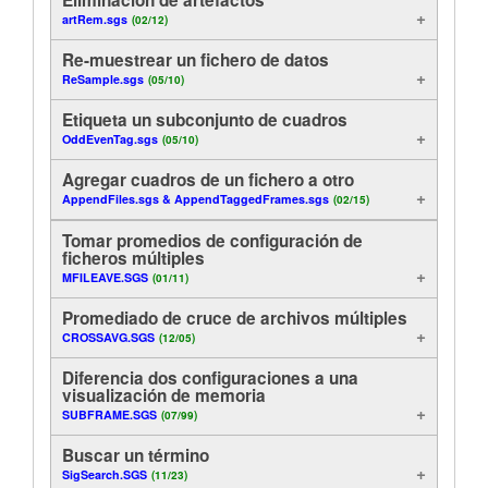
artRem.sgs
(02/12)
Análisis
Tutorials
Re-muestrear un fichero de datos
Visualización
Soporte
ReSample.sgs
(05/10)
Etiqueta un subconjunto de cuadros
Funciones útiles
Distribuidores
OddEvenTag.sgs
(05/10)
Control
Agregar cuadros de un fichero a otro
AppendFiles.sgs & AppendTaggedFrames.sgs
(02/15)
En línea
Tomar promedios de configuración de
ficheros múltiples
Ejemplos de método
MFILEAVE.SGS
(01/11)
Promediado de cruce de archivos múltiples
Exportación
CROSSAVG.SGS
(12/05)
Diferencia dos configuraciones a una
visualización de memoria
SUBFRAME.SGS
(07/99)
Buscar un término
SigSearch.SGS
(11/23)