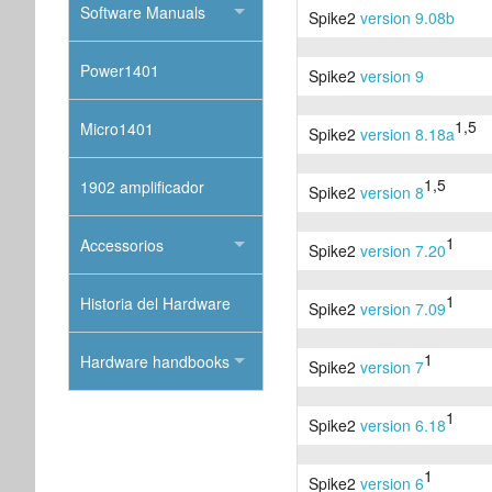
Software Manuals
Spike2
version 9.08b
Power1401
Spike2
version 9
1,5
Micro1401
Spike2
version 8.18a
1,5
1902 amplificador
Spike2
version 8
1
Accessorios
Spike2
version 7.20
1
Historia del Hardware
Spike2
version 7.09
1
Hardware handbooks
Spike2
version 7
1
Spike2
version 6.18
1
Spike2
version 6