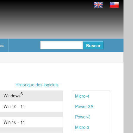
es
Historique des logiciels
6
Windows
Micro-4
Win 10 - 11
Power-3A
Power-3
Win 10 - 11
Micro-3