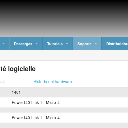
Descargas
Tutorials
Soporte
Distribuidor
é logicielle
nal
Historia del hardware
1401
Power1401 mk 1 - Micro-4
Power1401 mk 1 - Micro-4