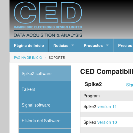
Página de Inicio
Noticias
Productos
Precios
PÁGINA DE INICIO
SOPORTE
CED Compatibilit
Spike2 software
Spike2
Sig
Talkers
Program
Signal software
Spike2
version 11
Historia del Software
Spike2
version 10