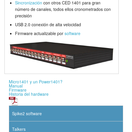
Sincronización
con otros CED 1401 para gran
número de canales, todos ellos cronometrados con
precisión
USB 2.0 conexión de alta velocidad
Firmware actualizable por
software
Micro1401 y un Power1401?
Manual
Firmware
Historia del hardware
Spike2 software
Talkers