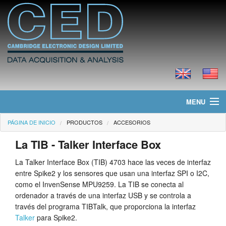
MENU
PÁGINA DE INICIO
PRODUCTOS
ACCESORIOS
Página de Inicio
La TIB - Talker Interface Box
Noticias
La Talker Interface Box (TIB) 4703 hace las veces de interfaz
Productos
entre Spike2 y los sensores que usan una interfaz SPI o I2C,
como el InvenSense MPU9259. La TIB se conecta al
Precios
ordenador a través de una interfaz USB y se controla a
través del programa TIBTalk, que proporciona la interfaz
Descargas
Talker
para Spike2.