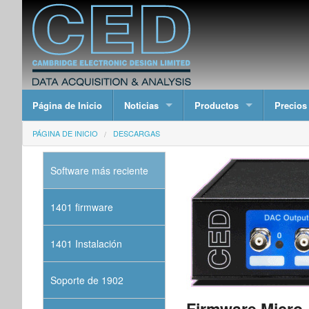
Página de Inicio
Noticias
Productos
Precios
PÁGINA DE INICIO
DESCARGAS
Software más reciente
1401 firmware
1401 Instalación
Soporte de 1902
Firmware Micro