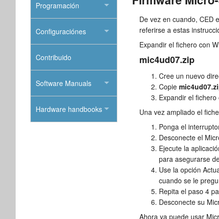
Programación
De vez en cuando, CED em
referirse a estas instruc
Configuraciónes
Expandir el fichero con W
Contribuido
mic4ud07.zip
Cree un nuevo direc
Software Manuals
Copie
mic4ud07.z
Expandir el fichero
Hardware handbooks
Una vez ampliado el fiche
Ponga el interrupto
Desconecte el Micr
Ejecute la aplicaci
para asegurarse de
Use la opción Actua
cuando se le pregun
Repita el paso 4 pa
Desconecte su Micro
Ahora ya puede usar Micro