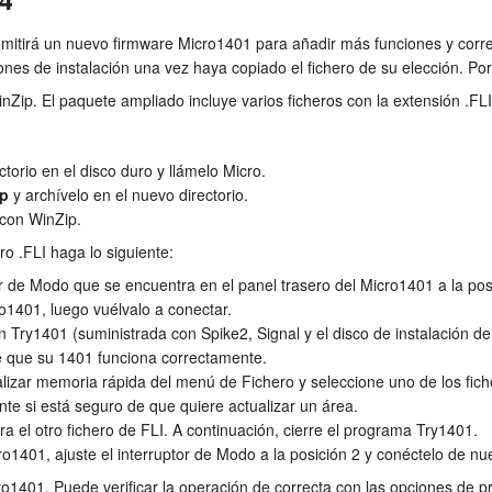
itirá un nuevo firmware Micro1401 para añadir más funciones y corre
ciones de instalación una vez haya copiado el fichero de su elección. Po
inZip. El paquete ampliado incluye varios ficheros con la extensión .FLI
torio en el disco duro y llámelo Micro.
ip
y archívelo en el nuevo directorio.
 con WinZip.
ro .FLI haga lo siguiente:
r de Modo que se encuentra en el panel trasero del Micro1401 a la pos
o1401, luego vuélvalo a conectar.
ón Try1401 (suministrada con Spike2, Signal y el disco de instalación
 que su 1401 funciona correctamente.
lizar memoria rápida del menú de Fichero y seleccione uno de los fiche
te si está seguro de que quiere actualizar un área.
ra el otro fichero de FLI. A continuación, cierre el programa Try1401.
1401, ajuste el interruptor de Modo a la posición 2 y conéctelo de nu
1401. Puede verificar la operación de correcta con las opciones de p