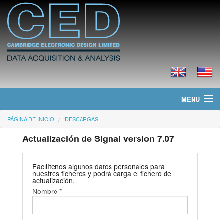
MENU
PÁGINA DE INICIO
DESCARGAS
Página de Inicio
Actualización de Signal version 7.07
Noticias
Productos
Facilítenos algunos datos personales para
nuestros ficheros y podrá carga el fichero de
actualización.
Precios
Nombre *
Descargas