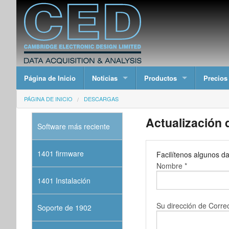
Página de Inicio
Noticias
Productos
Precios
PÁGINA DE INICIO
DESCARGAS
Actualización 
Software más reciente
1401 firmware
Facilítenos algunos da
Nombre *
1401 Instalación
Su dirección de Correo
Soporte de 1902