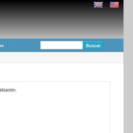
es
lización.