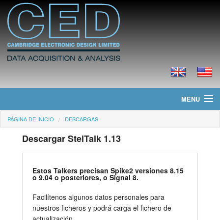
MENU
PÁGINA DE INICIO
DESCARGAS
Página de Inicio
Descargar StelTalk 1.13
Noticias
Productos
Estos Talkers precisan Spike2 versiones 8.15
o 9.04 o posteriores, o Signal 8.
Precios
Facilítenos algunos datos personales para
nuestros ficheros y podrá carga el fichero de
Descargas
actualización.