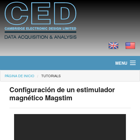
MENU
PÁGINA DE INICIO
TUTORIALS
Página de Inicio
Configuración de un estimulador
Noticias
magnético Magstim
Productos
Precios
Descargas