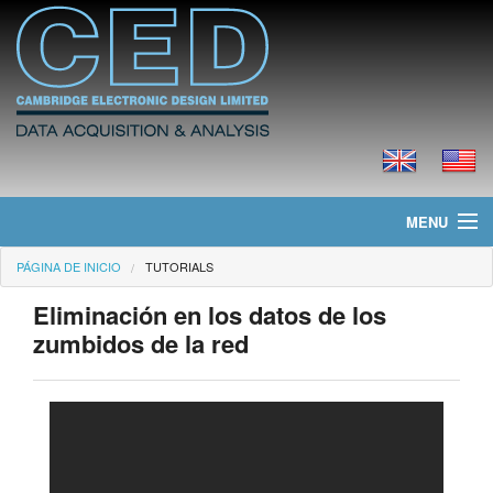
MENU
PÁGINA DE INICIO
TUTORIALS
Página de Inicio
Eliminación en los datos de los
Noticias
zumbidos de la red
Productos
Precios
Descargas