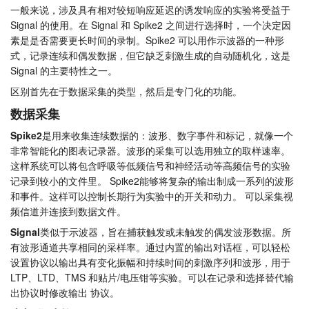
一般来说，涉及具有相对较短响应延迟的诱发响应的实验将受益于
教程
Signal 的使用。在 Signal 和 Spike2 之间进行选择时，一个决定因
素是是否需要更长时间的录制。Spike2 可以用作示波器的一种形
支持
式，记录连续和偶发数据，但它缺乏刺激生成的自动随机化，这是
Signal 的主要特性之一。
经销商
区别首先在于数据采集的类型，然后是专门化的功能。
数据采集
Spike2
是用来收集连续数据的：波形、数字事件和标记，就像一个
非常智能化的图表记录器。波形的采集可以选用独立的取样速率。
这样系统可以将包含呼吸等低频信号和神经活动等高频信号的实验
记录到较小的文件里。 Spike2能够将复杂的输出制成一系列的波形
和事件。这样可以控制长期行为实验中的开关和动力。 可以采集视
频信道并连接到数据文件。
Signal
类似于示波器，旨在捕获触发或未触发的偶发波形数据。所
有波形通道共享相同的采样率。通过内置的输出对话框，可以轻松
设置协议以输出具有变化振幅和持续时间的刺激序列和波形，用于
LTP、LTD、TMS 和贴片/电压钳等实验。可以在记录和选择替代输
出协议时修改输出 协议。