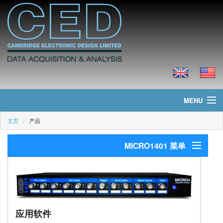
MENU
主页
产品
主页
MICRO1401 菜单
新聞
产品
简介
应用软件
价格
应用软件
技术指标
下载