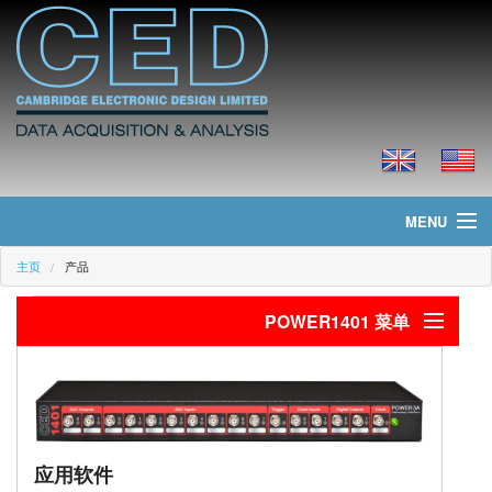
MENU
主页
产品
主页
POWER1401 菜单
新聞
产品
简介
应用软件
价格
技术指标
应用软件
下载