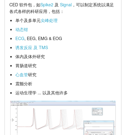
CED 软件包，如
Spike2
及
Signal
，可以制定系统以满足
扩展单元
教程
各式各样的科研应用，包括：
单个及多单元
尖峰处理
价格
支持
动态钳
经销商
ECG
, EEG, EMG & EOG
诱发反应 及 TMS
体内及体外研究
胃肠道研究
心血管
研究
震颤分析
运动生理学 ... 以及其他许多