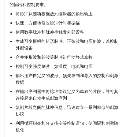
的输出和控制要求。
用文本编辑器进行控制和脚本
教程
将脉冲从选项板拖放到编辑器的输出轨上
价格
支持
快速、方便地修改脉冲计时和振幅
使用数字脉冲和脉冲串触发外部设备
经销商
生成可变振幅的矩形脉冲、正弦波和电压斜波，以控制
外部设备
合并矩形波和斜波等脉冲进行动静式牵拉
控制可变强度刺激，如温度、电流和电压
输出用户自定义的波形、预先录制和导入的控制和刺激
数据
在输出序列器中将脉冲协议定义为单独的片段，并将其
连接起来自动生成刺激序列
复制片段之间的脉冲信息，迅速建立一系列相似的刺激
协议
利用循环指令和分支指令等控制语句，使间隔和刺激随
机化