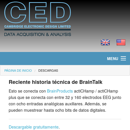
MENU
PÁGINA DE INICIO
DESCARGAS
Página de Inicio
Reciente historia técnica de BrainTalk
Noticias
Esto se conecta con
BrainProducts
actiCHamp / actiCHamp
plus que se conecta con entre 32 y 160 electrodos EEG junto
Productos
con ocho entradas analógicas auxiliares. Además, se
pueden muestrear hasta ocho bits de datos digitales.
Precios
Descargas
Descargable gratuitamente
.