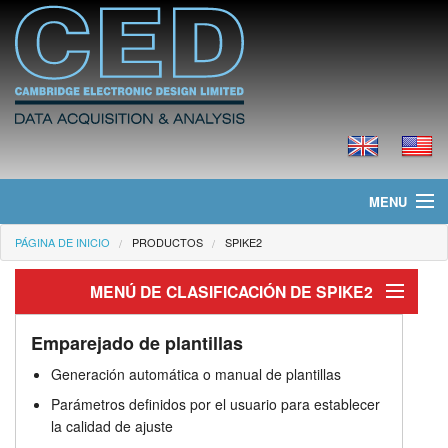
MENU
PÁGINA DE INICIO
PRODUCTOS
SPIKE2
Página de Inicio
MENÚ DE CLASIFICACIÓN DE SPIKE2
Noticias
Clasificación de picos
Productos
Emparejado de plantillas
Generación automática o manual de plantillas
Emparejado de plantillas
Precios
Parámetros definidos por el usuario para establecer
la calidad de ajuste
Agrupamiento
Descargas