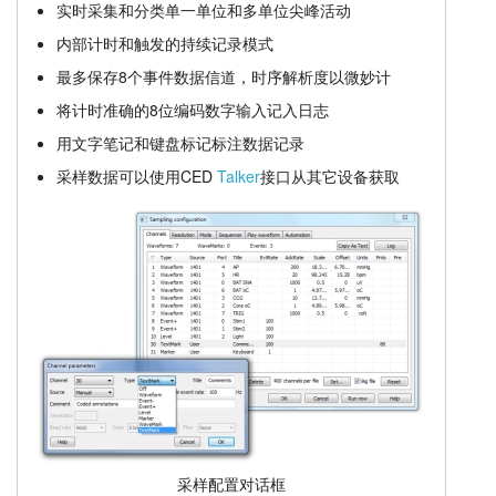
实时采集和分类单一单位和多单位尖峰活动
先进功能
教程
内部计时和触发的持续记录模式
最多保存8个事件数据信道，时序解析度以微妙计
显示
支持
将计时准确的8位编码数字输入记入日志
分析
经销商
用文字笔记和键盘标记标注数据记录
采样数据可以使用CED
Talker
接口从其它设备获取
脚本语言
价格
采样配置对话框