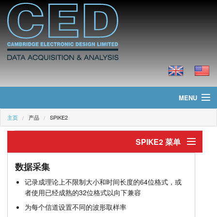
MENU
主页
产品
SPIKE2
主页
SPIKE2 菜单
新聞
产品
介绍
数据采集
记录成理论上不限制大小和时间长度的64位格式，或
功能
价格
者使用已经成熟的32位格式以向下兼容
为每个信道设置不同的波形取样率
数据采集
下载