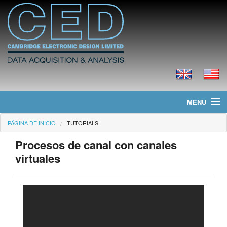
MENU
PÁGINA DE INICIO
TUTORIALS
Página de Inicio
Procesos de canal con canales
Noticias
virtuales
Productos
Precios
Descargas