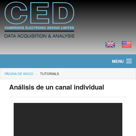
MENU
PÁGINA DE INICIO
TUTORIALS
Página de Inicio
Análisis de un canal individual
Noticias
Productos
Precios
Descargas