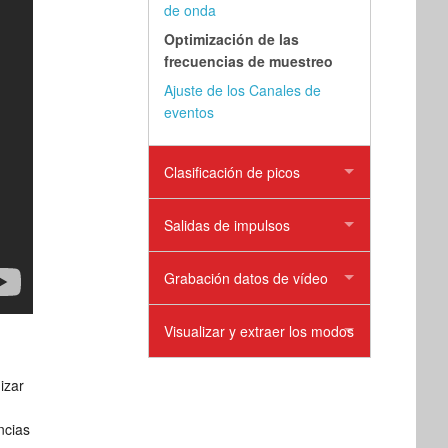
de onda
Optimización de las
frecuencias de muestreo
Ajuste de los Canales de
eventos
Clasificación de picos
Salidas de impulsos
Grabación datos de vídeo
Visualizar y extraer los modos
izar
ncias