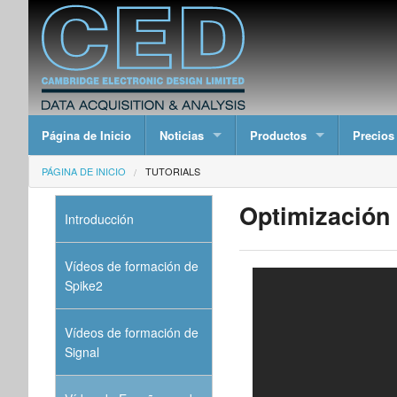
Página de Inicio
Noticias
Productos
Precios
PÁGINA DE INICIO
TUTORIALS
Optimización 
Introducción
Vídeos de formación de
Spike2
Vídeos de formación de
Signal