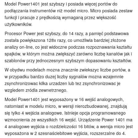
Model Power1401 jest szybszy i posiada więcej portów do
Samouczki
podłączania instrumentów niż model micro. Micro posiada zestaw
funkcji i pracuje z prędkością wymaganą przez większość
Wsparcie
użytkowników.
Procesor Power jest szybszy, do 14 razy, a pamięć podstawowa
Dealerzy
została powiększona 128x razy, co umożliwia bardziej złożone
analizy on-line, co jest widoczne podczas rozpoznawania kształtu
spajków, w którym można zwiększyć zarówno liczbę kanałów jak i
szablonów przy jednoczesnym szybszym dopasowaniu kształtów.
W obydwu modelach mozna znacznie zwiekszyc liczbe portów, a
w przypadku bardzo duzej liczby sygnalów mozna wzajemnie
zsynchronizowac kilka urzadzen lub tez zsynchronizowac je
wzgledem zródla zewnetrznego.
Model Power1401 jest wyposażony w 16 wejść analogowych,
natomiast w modelu micro, w wersji nierozbudowanej, znajdują
się tylko 4 wejścia analogowe. Istnieje opcja programowanego
wzmocnienia ze wszystkich 16 wejść. Urządzenie Power 1401 ma
4 analogowe wyjścia o rozdzielczości 16 bitów, a wersja micro jest
wyposażona w 2 szesnaściebitowe wyjścia, rozszerzalne do 4.