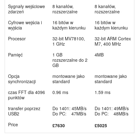
Sygnały wejściowe
8 kanałów,
8 kanałów,
zdarzeń
rozszerzalne
rozszerzalne
Cyfrowe wejścia i
16 bitów w
16 bitów w
wyjścia
każdym kierunku
każdym kierunku
Procesor
32-bit MV78100,
32-bit ARM Cortex
1 GHz
M7, 400 MHz
Pamięć
1 GB
4MB
rozszerzalne do 2
GB
Opcja
montowane jako
montowane jako
synchronizacji
standard
standard
czas FFT dla 4096
0.96 ms
1.59 ms
punktów
transfer poprzez
Do 1401: 45MB/s
Do 1401: 49MB/s
USB2
Do PC: 47MB/s
Do PC: 48MB/s
Price
£7630
£5025