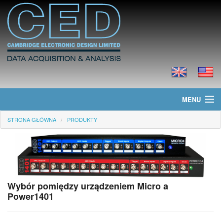
MENU
STRONA GŁÓWNA
PRODUKTY
Strona główna
Informacje
Produkty
Wybór pomiędzy urządzeniem Micro a
Cennik
Power1401
Pliki do ściągnięcia