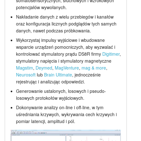
somatosensorycznych, słuchowych i wzrokowych
potencjałów wywołanych.
Generowanie stymulacji
Samouczki
Nakładanie danych z wielu przebiegów i kanałów
Cennik
Wsparcie
oraz konfiguracja licznych podglądów tych samych
danych, nawet podczas próbkowania.
Dealerzy
Wykorzystaj impulsy wyjściowe i wbudowane
wsparcie urządzeń pomocniczych, aby wyzwalać i
kontrolować stymulatory prądu DS8R firmy
Digitimer
,
stymulatory napięcia i stymulatory magnetyczne
Magstim
,
Deymed
,
MagVenture
,
mag & more
,
Neurosoft
lub
Brain Ultimate
, jednocześnie
rejestrując i analizując odpowiedzi.
Generowanie ustalonych, losowych i pseudo-
losowych protokołów wyjściowych.
Dokonywanie analizy on-line i off-line, w tym
uśredniania krzywych, wykrywania cech krzywych i
pomiar latencji, amplitud i pól.