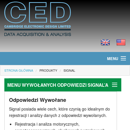
MENU
STRONA GŁÓWNA
PRODUKTY
SIGNAL
Strona główna
MENU WYWOŁANYCH ODPOWIEDZI SIGNAL’A
Informacje
Produkty
Odpowiedzi Wywołane
Odpowiedzi Wywołane
Signal posiada wiele cech, które czynią go idealnym do
Zastosowania
Cennik
rejestracji i analizy danych z odpowiedzi wywołanych.
Rejestracja i analiza motorycznych,
TMS z kontrolą stymulatorów magnetycznych
Pliki do ściągnięcia