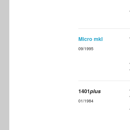
Micro mkI
09/1995
1401
plus
01/1984