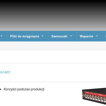
Pliki do ściągnięcia
Samouczki
Wsparcie
ro1401
Korzyści podczas produkcji