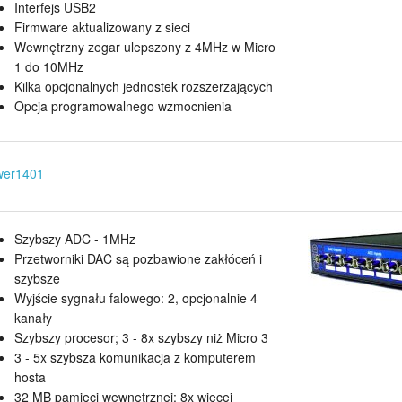
Interfejs USB2
Firmware aktualizowany z sieci
Wewnętrzny zegar ulepszony z 4MHz w Micro
1 do 10MHz
Kilka opcjonalnych jednostek rozszerzających
Opcja programowalnego wzmocnienia
wer1401
Szybszy ADC - 1MHz
Przetworniki DAC są pozbawione zakłóceń i
szybsze
Wyjście sygnału falowego: 2, opcjonalnie 4
kanały
Szybszy procesor; 3 - 8x szybszy niż Micro 3
3 - 5x szybsza komunikacja z komputerem
hosta
32 MB pamięci wewnętrznej; 8x więcej