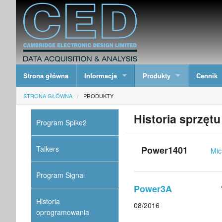
Strona główna
Informacje
Produkty
Cennik
STRONA GŁÓWNA
PRODUKTY
Historia sprzętu
Program Spike2
Talkers
Power1401
Mic
Program Signal
Power3A
Historia
08/2016
oprogramowania