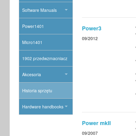
Software Manuals
Power1401
Power3
09/2012
Micro1401
1902 przedwzmacniacz
Akcesoria
Historia sprzętu
Hardware handbooks
Power mkII
09/2007