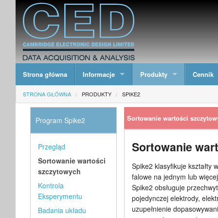
Strona główna
Informacje
Produkty
Cennik
STRONA GŁÓWNA
PRODUKTY
SPIKE2
Sortowanie wartości szczyto
Program Spike2
Sortowanie war
Przegląd
Sortowanie wartości
Spike2 klasyfikuje kształty
szczytowych
falowe na jednym lub więcej 
Kontrola
Spike2 obsługuje przechwyt
Eksperymentu
pojedynczej elektrody, elek
uzupełnienie dopasowywani
Badania układu