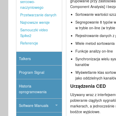
grupowanie przy zastosowan
sercowo-
Component Analysis] i bezp
naczyniowego
Sortowanie wartości szczy
Przetwarzanie danych
Segregowanie 8 typów w
Najnowsze wersje
w trybie on-line (w trybie 
Samouczki video
Spike2
Rejestrowanie danych z p
Referencje
Wiele metod sortowania
Funkcje analizy on-line
Talkers
Synchronizacja wielu sys
kanałów
Program Signal
Wyświetlanie klas sorto
jako oddzielnych kanałó
Urządzenia CED
Historia
oprogramowania
Używany wraz z interfejse
pobieranie ciągłych sygnał
Software Manuals
markerach, a jednocześnie 
bodźce wyjściowe.