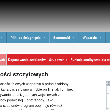
Pliki do ściągnięcia
Samouczki
Wsparcie
wych
Dopasowanie szablonów
Grupowanie
Funkcje analityczne dla w
tości szczytowych
 wartości falowych w oparciu o pełne szablony
kanałów, zarówno w trybie on-line jak i off-line.
ywanie i analizę danych wejściowych z
trody podwójnej lub tetrapody. Jako
a szablonów program obejmuje również