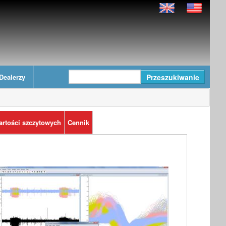
Dealerzy
artości szczytowych
Cennik