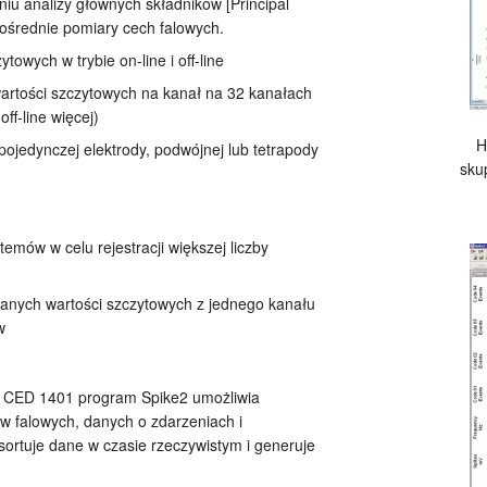
iu analizy głównych składników [Principal
ośrednie pomiary cech falowych.
towych w trybie on-line i off-line
artości szczytowych na kanał na 32 kanałach
off-line więcej)
H
ojedynczej elektrody, podwójnej lub tetrapody
sku
temów w celu rejestracji większej liczby
wanych wartości szczytowych z jednego kanału
w
m CED 1401 program Spike2 umożliwia
ów falowych, danych o zdarzeniach i
sortuje dane w czasie rzeczywistym i generuje