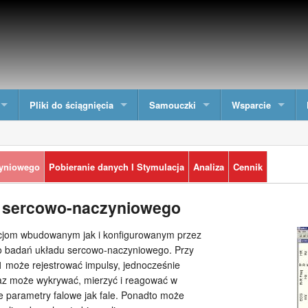
Pliki do ściągnięcia
Samouczki
Wsparcie
zyniowego
Pobieranie danych I Stymulacja
Analiza
Cennik
 sercowo-naczyniowego
kcjom wbudowanym jak i konfigurowanym przez
o badań układu sercowo-naczyniowego. Przy
 może rejestrować impulsy, jednocześnie
raz może wykrywać, mierzyć i reagować w
e parametry falowe jak fale. Ponadto może