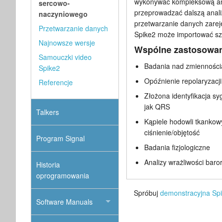
wykonywać kompleksową anal
sercowo-
przeprowadzać dalszą analizę
naczyniowego
przetwarzanie danych zare
Przetwarzanie danych
Spike2 może importować sz
Najnowsze wersje
Wspólne zastosowa
Samouczki video
Badania nad zmienności
Spike2
Opóźnienie repolaryzacji
Referencje
Złożona identyfikacja s
jak QRS
Talkers
Kąpiele hodowli tkankow
ciśnienie/objętość
Program Signal
Badania fizjologiczne
Analizy wrażliwości bar
Historia
oprogramowania
Spróbuj
demonstracyjna Sp
Software Manuals