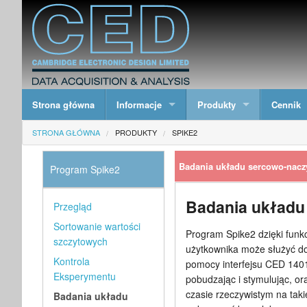
Strona główna
Informacje
Produkty
Cennik
STRONA GŁÓWNA
PRODUKTY
SPIKE2
Badania układu sercowo-nac
Program Spike2
Badania układu
Przegląd
Sortowanie wartości
Program Spike2 dzięki fun
szczytowych
użytkownika może służyć d
Kontrola
pomocy interfejsu CED 1401
Eksperymentu
pobudzając i stymulując, o
czasie rzeczywistym na taki
Badania układu