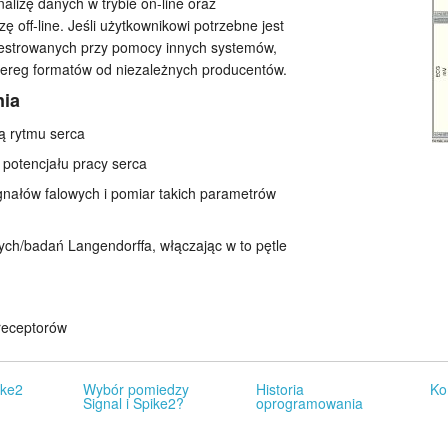
izę danych w trybie on-line oraz
 off-line. Jeśli użytkownikowi potrzebne jest
jestrowanych przy pomocy innych systemów,
ereg formatów od niezależnych producentów.
nia
ą rytmu serca
 potencjału pracy serca
ygnałów falowych i pomiar takich parametrów
ych/badań Langendorffa, włączając w to pętle
oreceptorów
ike2
Wybór pomiedzy
Historia
Ko
Signal i Spike2?
oprogramowania