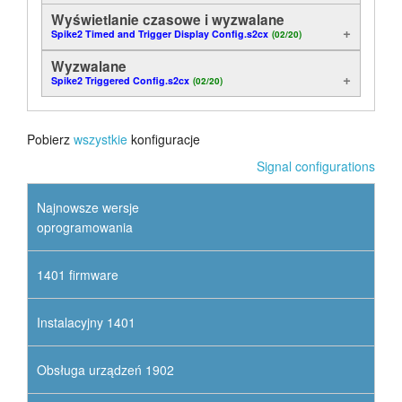
Wyświetlanie czasowe i wyzwalane
Samouczki
Spike2 Timed and Trigger Display Config.s2cx
(02/20)
Wyzwalane
Wsparcie
Spike2 Triggered Config.s2cx
(02/20)
Dealerzy
Pobierz
wszystkie
konfiguracje
Signal configurations
Najnowsze wersje
oprogramowania
1401 firmware
Instalacyjny 1401
Obsługa urządzeń 1902