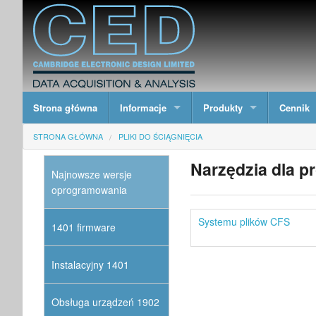
Strona główna
Informacje
Produkty
Cennik
STRONA GŁÓWNA
PLIKI DO ŚCIĄGNIĘCIA
Narzędzia dla p
Najnowsze wersje
oprogramowania
Systemu plików CFS
1401 firmware
Instalacyjny 1401
Obsługa urządzeń 1902