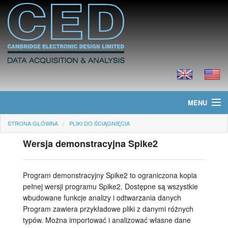
MENU
STRONA GŁÓWNA
PLIKI DO ŚCIĄGNIĘCIA
Strona główna
Wersja demonstracyjna Spike2
Informacje
Produkty
Program demonstracyjny Spike2 to ograniczona kopia
pełnej wersji programu Spike2. Dostępne są wszystkie
Cennik
wbudowane funkcje analizy i odtwarzania danych
Program zawiera przykładowe pliki z danymi różnych
Pliki do ściągnięcia
typów. Można importować i analizować własne dane